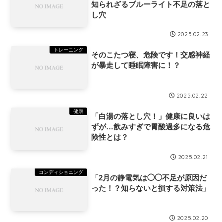
知られざるブルーライト不足の落と
し穴
2025.02.23
トレーニング
そのこたつ寝、危険です！交感神経
が暴走して睡眠障害に！？
2025.02.22
健康
「白湯の落とし穴！」健康に良いは
ずが…飲みすぎで胃酸過多になる危
険性とは？
2025.02.21
コンディショニング
「2月の静電気は◯◯不足が原因だ
った！？知らないと損する対策法」
2025.02.20