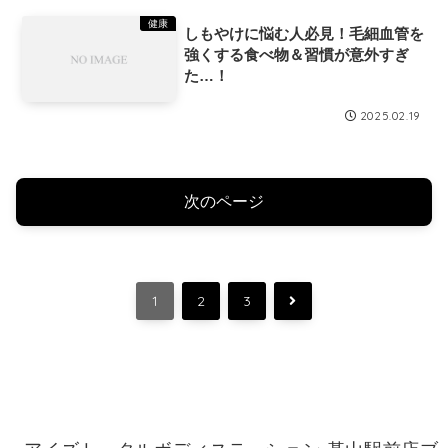
健康
しもやけに悩む人必見！毛細血管を
強くする食べ物＆習慣が意外すぎ
た…！
2025.02.19
次のページ
次
1
2
3
へ