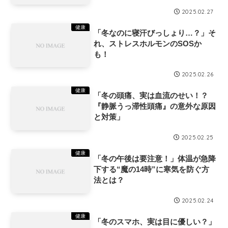
2025.02.27
健康
「冬なのに寝汗びっしょり…？」そ
れ、ストレスホルモンのSOSか
も！
2025.02.26
健康
「冬の頭痛、実は血流のせい！？
『静脈うっ滞性頭痛』の意外な原因
と対策」
2025.02.25
健康
「冬の午後は要注意！」体温が急降
下する“魔の14時”に寒気を防ぐ方
法とは？
2025.02.24
健康
「冬のスマホ、実は目に優しい？」